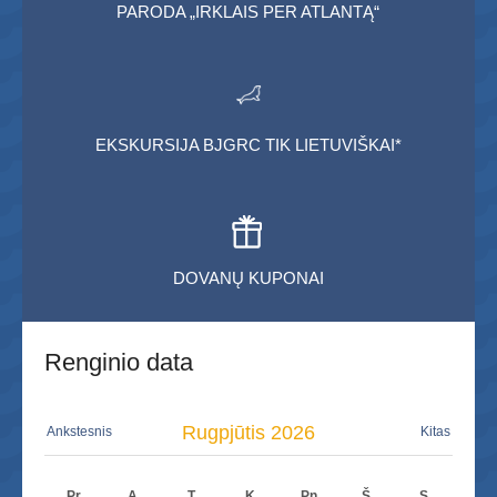
PARODA „IRKLAIS PER ATLANTĄ“
EKSKURSIJA BJGRC TIK LIETUVIŠKAI*
DOVANŲ KUPONAI
Renginio data
Rugpjūtis
2026
Ankstesnis
Kitas
Pr
A
T
K
Pn
Š
S