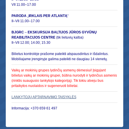
VII 11.00–17.00
PARODA
„
IRKLAIS PER ATLANTĄ
“
II–VII 11.00–17.00
BJGRC
–
EKSKURSIJA BALTIJOS JŪROS GYVŪNŲ
REABILITACIJOS CENTRE
(tik lietuvių kalba)
II–VII 12.00; 14.00; 15.30
Bilietus kontrolėje prašome pateikti atspausdintus ir išdalintus.
Mobiliajame įrenginyje galima pateikti ne daugiau 14 vienetų.
Vaikų ar mokinių grupes lydinčių asmenų dėmesiui! Įsigyjant
bilietus vaikų ar mokinių grupei, būtina nurodyti ir lydinčius asmenis
(rinktis suaugusio lankytojo kategoriją). Tik tokiu atveju bus
pritaikytos nuolaidos ir sugeneruoti bilietai.
LANKYTOJŲ APTARNAVIMO TAISYKLĖS
Informacija: +370 659 61 497