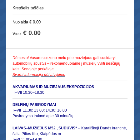
Krepšelis tuščias
Nuolaida € 0.00
€ 0.00
Viso:
Dėmesio! Vasaros sezono metu prie muziejaus gali susidaryti
automobilių spūstys – rekomenduojame į muziejų vykti pėsčiųjų
keltu Senojoje perkėloje.
Svarbi informacija dėl atvykimo
AKVARIUMAS IR MUZIEJAUS EKSPOZICIJOS
II–VII 10.30–18.30
DELFINŲ PASIRODYMAI
II–
VII 11.30; 13.00; 14.30; 16.00
Pasirodymo trukmė apie 30 minučių.
LAIVAS–MUZIEJUS M52 „SŪDUVIS“
– Karališkoji Danės krantinė,
šalia Pilies tilto, Klaipėdos m.
II–VI 11.00
–
19.00