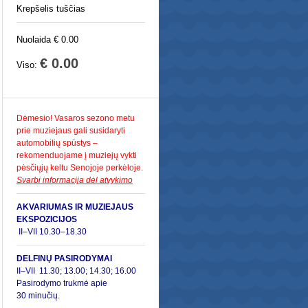
Krepšelis tuščias
Nuolaida € 0.00
€ 0.00
Viso:
Dėmesio! Vasaros sezono metu
prie muziejaus gali susidaryti
automobilių spūstys –
rekomenduojame į muziejų vykti
pėsčiųjų keltu Senojoje perkėloje.
Svarbi informacija dėl atvykimo
AKVARIUMAS IR MUZIEJAUS
EKSPOZICIJOS
II–VII 10.30–18.30
DELFINŲ PASIRODYMAI
II–
VII 11.30; 13.00; 14.30; 16.00
Pasirodymo trukmė apie
30 minučių.