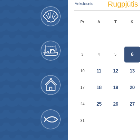
Rugpjūtis
Ankstesnis
Pr
A
T
K
6
3
4
5
11
12
13
10
18
19
20
17
25
26
27
24
31