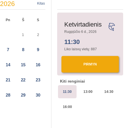
2026
Kitas
Pn
Š
S
Ketvirtadienis
Rugpjūčio 6 d., 2026
1
2
11:30
Liko laisvų vietų:
887
7
8
9
PIRMYN
14
15
16
21
22
23
Kiti renginiai
11:30
13:00
14:30
28
29
30
16:00