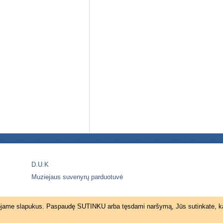
D.U.K
Muziejaus suvenyrų parduotuvė
naudojame slapukus. Paspaudę SUTINKU arba tęsdami naršymą, Jūs sutinkate, k