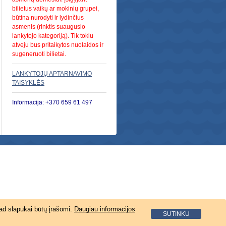
bilietus vaikų ar mokinių grupei,
būtina nurodyti ir lydinčius
asmenis (rinktis suaugusio
lankytojo kategoriją). Tik tokiu
atveju bus pritaikytos nuolaidos ir
sugeneruoti bilietai.
LANKYTOJŲ APTARNAVIMO
TAISYKLĖS
Informacija: +370 659 61 497
ad slapukai būtų įrašomi.
Daugiau informacijos
SUTINKU
E-sprendimas: UAB nSoft