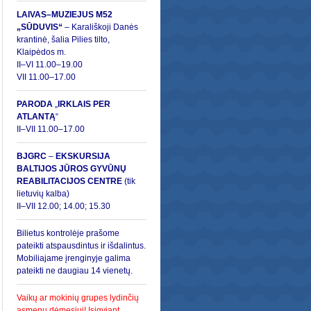
LAIVAS–MUZIEJUS M52
„SŪDUVIS“
– Karališkoji Danės
krantinė, šalia Pilies tilto,
Klaipėdos m.
II–VI 11.00
–
19.00
VII 11.00–17.00
PARODA
„
IRKLAIS PER
ATLANTĄ
“
II–VII 11.00–17.00
BJGRC
–
EKSKURSIJA
BALTIJOS JŪROS GYVŪNŲ
REABILITACIJOS CENTRE
(tik
lietuvių kalba)
II–VII 12.00; 14.00; 15.30
Bilietus kontrolėje prašome
pateikti atspausdintus ir išdalintus.
Mobiliajame įrenginyje galima
pateikti ne daugiau 14 vienetų.
Vaikų ar mokinių grupes lydinčių
asmenų dėmesiui! Įsigyjant