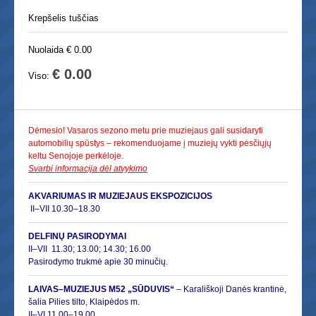
Krepšelis tuščias
Nuolaida € 0.00
€ 0.00
Viso:
Dėmesio! Vasaros sezono metu prie muziejaus gali susidaryti
automobilių spūstys – rekomenduojame į muziejų vykti pėsčiųjų
keltu Senojoje perkėloje.
Svarbi informacija dėl atvykimo
AKVARIUMAS IR MUZIEJAUS EKSPOZICIJOS
II–VII 10.30–18.30
DELFINŲ PASIRODYMAI
II–
VII 11.30; 13.00; 14.30; 16.00
Pasirodymo trukmė apie 30 minučių.
LAIVAS–MUZIEJUS M52 „SŪDUVIS“
– Karališkoji Danės krantinė,
šalia Pilies tilto, Klaipėdos m.
II–VI 11.00
–
19.00