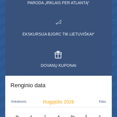
PARODA „IRKLAIS PER ATLANTĄ“
EKSKURSIJA BJGRC TIK LIETUVIŠKAI*
DOVANŲ KUPONAI
Renginio data
Rugpjūtis
2026
Ankstesnis
Kitas
Pr
A
T
K
Pn
Š
S