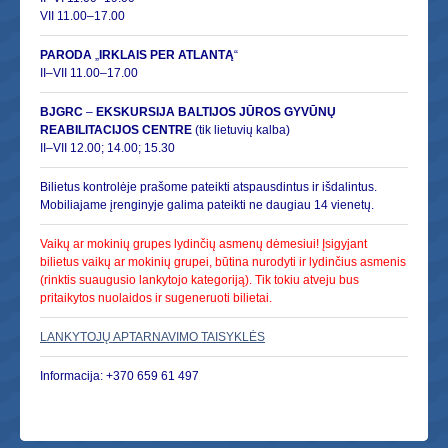
VII 11.00–17.00
PARODA
„
IRKLAIS PER ATLANTĄ
“
II–VII 11.00–17.00
BJGRC
–
EKSKURSIJA BALTIJOS JŪROS GYVŪNŲ
REABILITACIJOS CENTRE
(tik lietuvių kalba)
II–VII 12.00; 14.00; 15.30
Bilietus kontrolėje prašome pateikti atspausdintus ir išdalintus.
Mobiliajame įrenginyje galima pateikti ne daugiau 14 vienetų.
Vaikų ar mokinių grupes lydinčių asmenų dėmesiui! Įsigyjant
bilietus vaikų ar mokinių grupei, būtina nurodyti ir lydinčius asmenis
(rinktis suaugusio lankytojo kategoriją). Tik tokiu atveju bus
pritaikytos nuolaidos ir sugeneruoti bilietai.
LANKYTOJŲ APTARNAVIMO TAISYKLĖS
Informacija: +370 659 61 497