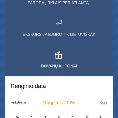
PARODA „IRKLAIS PER ATLANTĄ“
EKSKURSIJA BJGRC TIK LIETUVIŠKAI*
DOVANŲ KUPONAI
Renginio data
Rugpjūtis
2026
Ankstesnis
Kitas
Pr
A
T
K
Pn
Š
S