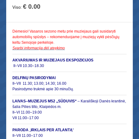
€ 0.00
Viso:
Dėmesio! Vasaros sezono metu prie muziejaus gali susidaryti
automobilių spūstys – rekomenduojame į muziejų vykti pėsčiųjų
keltu Senojoje perkėloje.
Svarbi informacija dėl atvykimo
AKVARIUMAS IR MUZIEJAUS EKSPOZICIJOS
II–VII 10.30–18.30
DELFINŲ PASIRODYMAI
II–
VII 11.30; 13.00; 14.30; 16.00
Pasirodymo trukmė apie 30 minučių.
LAIVAS–MUZIEJUS M52 „SŪDUVIS“
– Karališkoji Danės krantinė,
šalia Pilies tilto, Klaipėdos m.
II–VI 11.00
–
19.00
VII 11.00–17.00
PARODA
„
IRKLAIS PER ATLANTĄ
“
II–VII 11.00–17.00