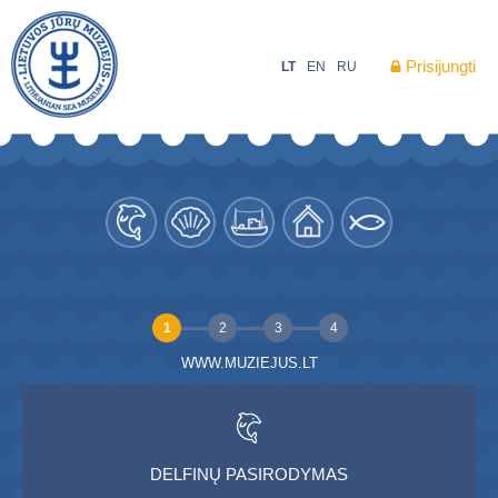
Prisijungti
LT
EN
RU
1
2
3
4
WWW.MUZIEJUS.LT
DELFINŲ PASIRODYMAS