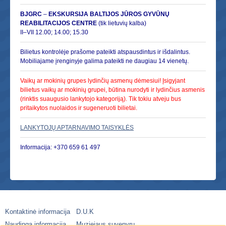
BJGRC
–
EKSKURSIJA BALTIJOS JŪROS GYVŪNŲ
REABILITACIJOS CENTRE
(tik lietuvių kalba)
II–VII 12.00; 14.00; 15.30
Bilietus kontrolėje prašome pateikti atspausdintus ir išdalintus.
Mobiliajame įrenginyje galima pateikti ne daugiau 14 vienetų.
Vaikų ar mokinių grupes lydinčių asmenų dėmesiui! Įsigyjant
bilietus vaikų ar mokinių grupei, būtina nurodyti ir lydinčius asmenis
(rinktis suaugusio lankytojo kategoriją). Tik tokiu atveju bus
pritaikytos nuolaidos ir sugeneruoti bilietai.
LANKYTOJŲ APTARNAVIMO TAISYKLĖS
Informacija: +370 659 61 497
Kontaktinė informacija
D.U.K
Naudinga informacija
Muziejaus suvenyrų